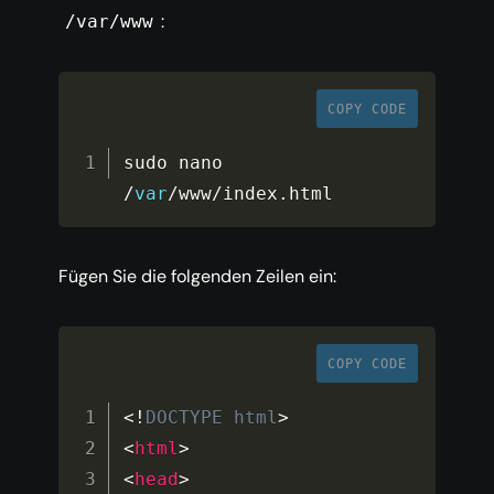
:
/var/www
COPY CODE
sudo nano 
/
var
/
www
/
index
.
html
Fügen Sie die folgenden Zeilen ein:
COPY CODE
<!
DOCTYPE
html
>
<
html
>
<
head
>