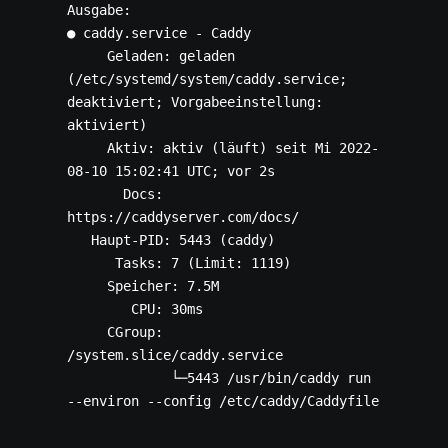
Ausgabe:

● caddy.service - Caddy

     Geladen: geladen 
(/etc/systemd/system/caddy.service; 
deaktiviert; Vorgabeeinstellung: 
aktiviert)

     Aktiv: aktiv (läuft) seit Mi 2022-
08-10 15:02:41 UTC; vor 2s

       Docs: 
https://caddyserver.com/docs/

   Haupt-PID: 5443 (caddy)

      Tasks: 7 (Limit: 1119)

     Speicher: 7.5M

        CPU: 30ms

     CGroup: 
/system.slice/caddy.service

             └─5443 /usr/bin/caddy run 