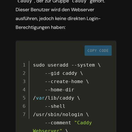
, der zur Gruppe
gehört.
caddy
caddy
Dieser Benutzer wird den Webserver
ausführen, jedoch keine direkten Login-
Berechtigungen haben:
COPY CODE
sudo useradd 
--
system \

--
gid caddy \

--
create
-
home \

--
home
-
dir 
/
var
/
lib
/
caddy \

--
shell 
/
usr
/
sbin
/
nologin \

--
comment 
"Caddy 
Webserver"
 \
