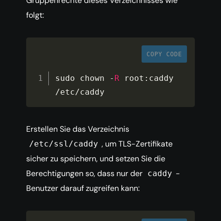
Gruppenrechte dieses Verzeichnisses wie
folgt:
COPY CODE
sudo chown 
-
R
 root
:
caddy 
/
etc
/
caddy
Erstellen Sie das Verzeichnis
, um TLS-Zertifikate
/etc/ssl/caddy
sicher zu speichern, und setzen Sie die
Berechtigungen so, dass nur der
-
caddy
Benutzer darauf zugreifen kann: