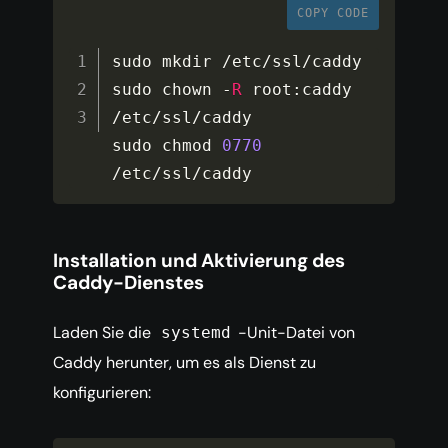
COPY CODE
sudo mkdir 
/
etc
/
ssl
/
caddy

sudo chown 
-
R
 root
:
caddy 
/
etc
/
ssl
/
caddy

sudo chmod 
0770
/
etc
/
ssl
/
caddy
Installation und Aktivierung des
Caddy-Dienstes
Laden Sie die
-Unit-Datei von
systemd
Caddy herunter, um es als Dienst zu
konfigurieren: