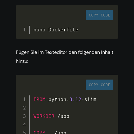
COPY CODE
nano Dockerfile
Fügen Sie im Texteditor den folgenden Inhalt
hinzu:
COPY CODE
FROM
 python
:
3.12
-
slim

WORKDIR
/
app

COPY
.
/
app
