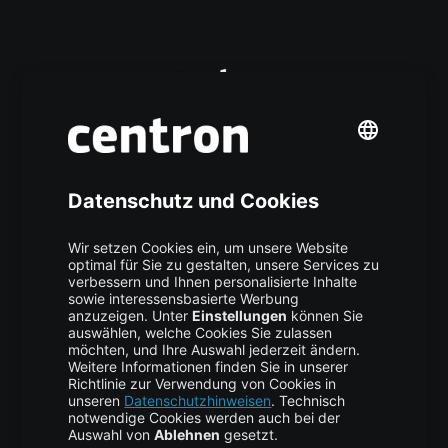
Linux-Befehl »export«: Syntax,
Beispiele und Verwendung
LINUX BASICS
,
TUTORIAL
vor 2 Wochen
Vijona24 Juli um 13:21 Uhr So verwendest du den
Befehl ›export‹ unter Linux Der Linux-Befehl export ist
ein integrierter Shell-Befehl, der Variablen und