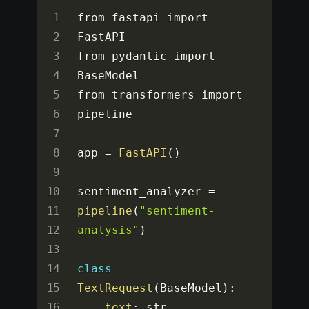
from fastapi import 
FastAPI

from pydantic import 
BaseModel

from transformers import 
pipeline

app 
=
FastAPI
(
)
sentiment_analyzer 
=
pipeline
(
"sentiment-
analysis"
)
class
TextRequest
(
BaseModel
)
:
text
:
 str
