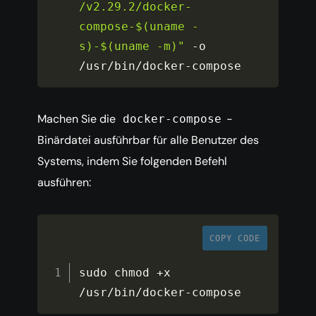
/v2.29.2/docker-
compose-$(uname -
s)-$(uname -m)"
-
o 
/
usr
/
bin
/
docker
-
compose
Machen Sie die
-
docker-compose
Binärdatei ausführbar für alle Benutzer des
Systems, indem Sie folgenden Befehl
ausführen:
COPY CODE
sudo chmod 
+
x 
/
usr
/
bin
/
docker
-
compose