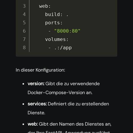
  web
:
    build
:
.
    ports
:
-
"8000:80"
    volumes
:
-
.
:
/
app
In dieser Konfiguration:
version:
Gibt die zu verwendende
Docker-Compose-Version an.
services:
Definiert die zu erstellenden
Dienste.
web:
Gibt den Namen des Dienstes an,
der Ihre FastAPI-Anwendung ausführt.