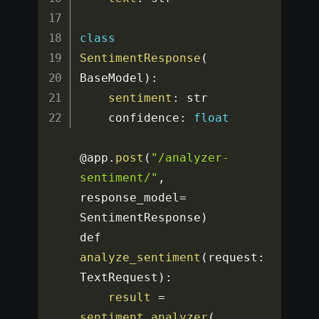
class
SentimentResponse
(
BaseModel
)
:
sentiment
:
 str

    confidence
:
float
@app
.
post
(
"/analyzer-
sentiment/"
,
response_model
=
SentimentResponse
)
def 
analyze_sentiment
(
request
:
TextRequest
)
:
result
=
sentiment_analyzer
(