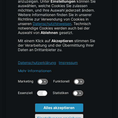
Backup Service
Business Hosting
Cloud Storage
Cloud Anbieter
Leitfaden & Übersicht
Services & Support
Help Center
Kontakt
Tutorials
Blog
News
Glossar