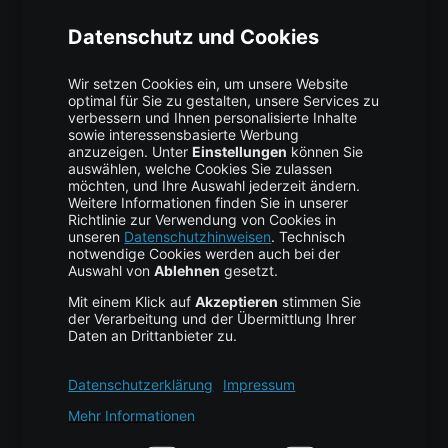
Über uns
High Availability
Trust Center
Data Recovery
Backup Service
Business Hosting
Cloud Storage
Cloud Anbieter
Leitfaden & Übersicht
Services & Support
Help Center
Kontakt