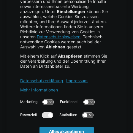
Backup Service
Business Hosting
Cloud Storage
Cloud Anbieter
Leitfaden & Übersicht
Services & Support
Help Center
Kontakt
Tutorials
Blog
News