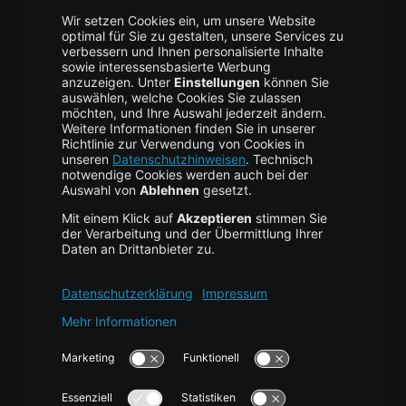
Trust Center
Data Recovery
Backup Service
Business Hosting
Cloud Storage
Cloud Anbieter
Leitfaden & Übersicht
Services & Support
Help Center
Kontakt
Tutorials