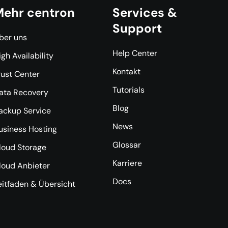
ehr centron
Services &
Support
ber uns
Help Center
igh Availability
Kontakt
rust Center
Tutorials
ata Recovery
Blog
ackup Service
News
usiness Hosting
Glossar
loud Storage
Karriere
loud Anbieter
Docs
eitfaden & Übersicht