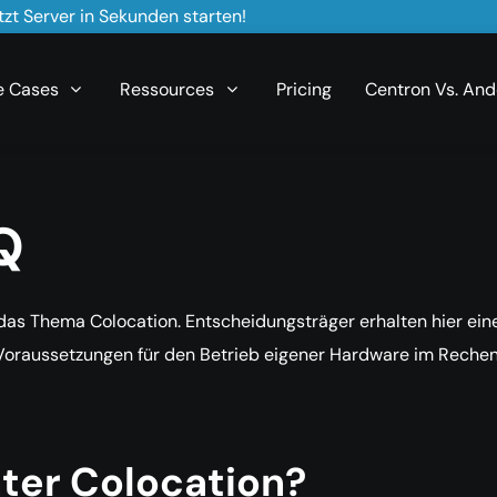
zt Server in Sekunden starten!
e Cases
Ressources
Pricing
Centron Vs. And
Q
das Thema Colocation. Entscheidungsträger erhalten hier ei
e Voraussetzungen für den Betrieb eigener Hardware im Rechenz
ter Colocation?