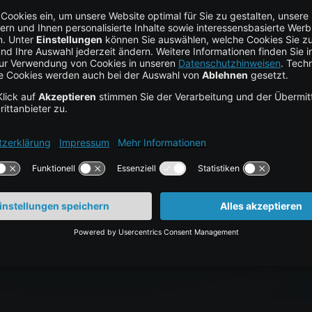
ntegration in bestehende IT-Strukturen kann durch unser Supp
der beraten lassen
ssicher umsetzen?
register
Team gerne zur Verfügung:
centron.de/persoenliche-beratun