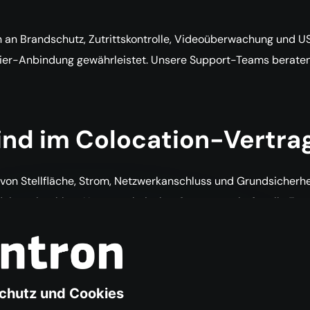
 an Brandschutz, Zutrittskontrolle, Videoüberwachung und 
ier-Anbindung gewährleistet. Unsere Support-Teams beraten 
ind im Colocation-Vertra
 von Stellfläche, Strom, Netzwerkanschluss und Grundsicherh
ular zubuchbar. Unser technischer Support steht für alle Frag
tellung und Einrichtung a
r Lieferung und Montage der Hardware. Unser Team begleitet 