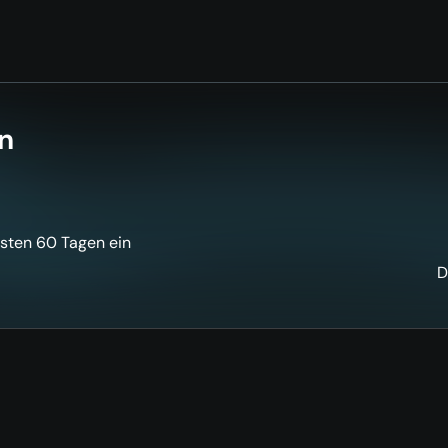
n
rsten 60 Tagen ein
D