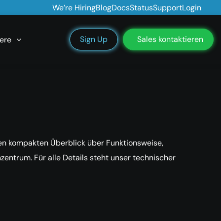
We’re Hiring
Blog
Docs
Status
Support
Login
Sign Up
Sales kontaktieren
ere
nen kompakten Überblick über Funktionsweise,
entrum. Für alle Details steht unser technischer