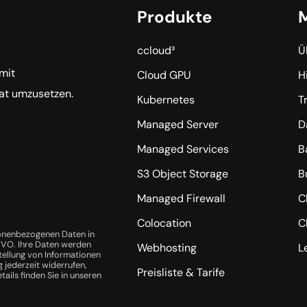
Produkte
M
ccloud³
Ü
 mit
Cloud GPU
H
Tat umzusetzen.
Kubernetes
T
Managed Server
D
Managed Services
B
S3 Object Storage
B
Managed Firewall
C
Colocation
C
sonenbezogenen Daten in
GVO. Ihre Daten werden
Webhosting
L
tellung von Informationen
 jederzeit widerrufen,
Preisliste & Tarife
ails finden Sie in unseren