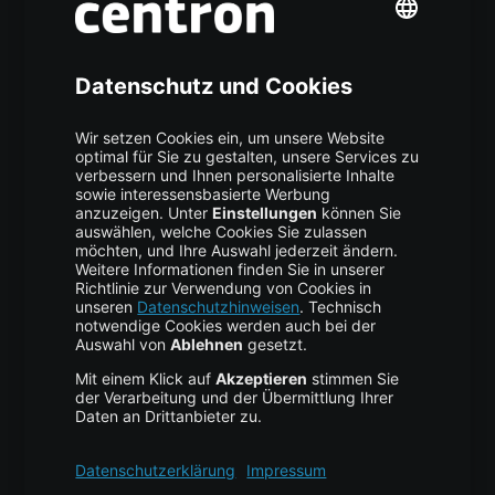
Mehr centron
Über uns
High Availability
Trust Center
Data Recovery
Backup Service
Business Hosting
Cloud Storage
Cloud Anbieter
Leitfaden & Übersicht
Services & Support