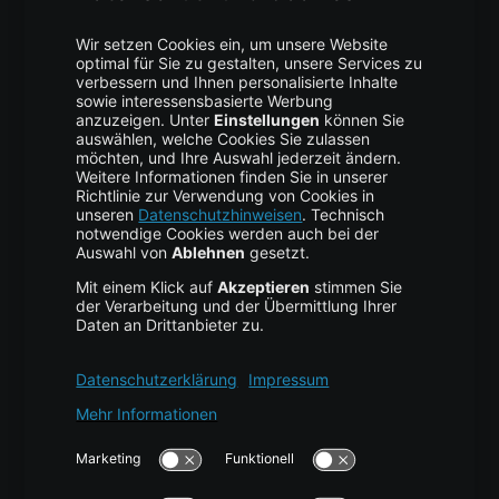
Trust Center
Data Recovery
Backup Service
Business Hosting
Cloud Storage
Cloud Anbieter
Leitfaden & Übersicht
Services & Support
Help Center
Kontakt
Tutorials