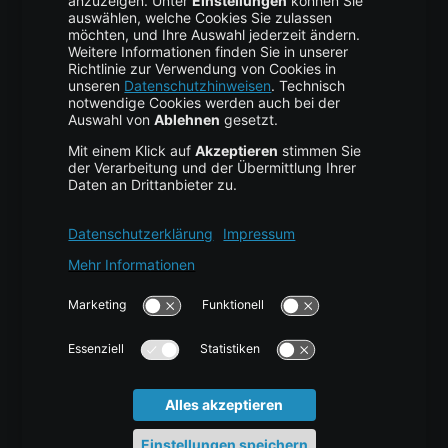
Business Hosting
Cloud Storage
Cloud Anbieter
Leitfaden & Übersicht
Services & Support
Help Center
Kontakt
Tutorials
Blog
News
Glossar