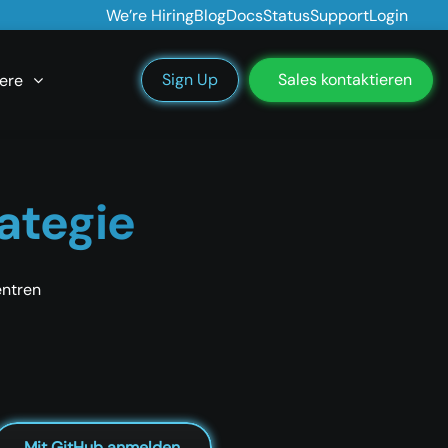
We’re Hiring
Blog
Docs
Status
Support
Login
Sign Up
Sales kontaktieren
ere
rategie
entren
Mit GitHub anmelden