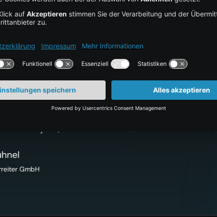
ystems auf die Centron-Server 
ligten für den erfolgreichen Umzug und für die angenehme Zus
n Zukunft zusammen umsetzen werden.