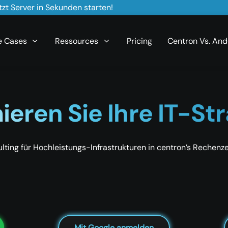
zt Server in Sekunden starten!
e Cases
Ressources
Pricing
Centron Vs. And
eren Sie Ihre IT-St
lting für Hochleistungs-Infrastrukturen in centron’s Rechenz
Mit Google anmelden