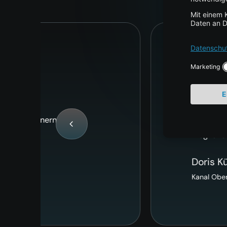
Umzug unseres ERP-S
Vielen herzlichen Dank an alle Betei
mögliche weitere Projekte, die wir i
Doris Kühnel
Kanal Oberreiter GmbH