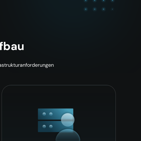
ufbau
rastrukturanforderungen