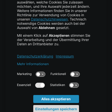
Business Hosting
Cloud Storage
Cloud Anbieter
Leitfaden & Übersicht
Services & Support
Help Center
Kontakt
Tutorials
Blog
News
Glossar