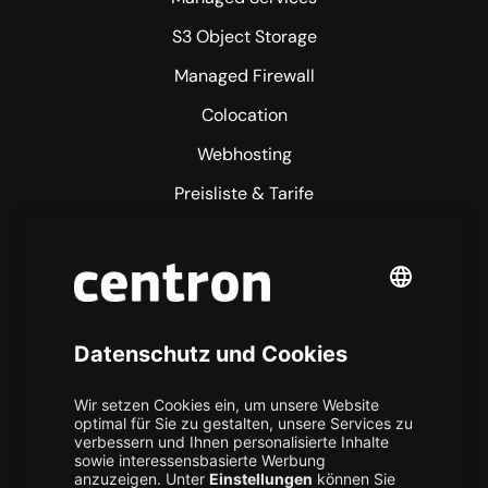
S3 Object Storage
Managed Firewall
Colocation
Webhosting
Preisliste & Tarife
Mehr centron
Über uns
High Availability
Trust Center
Data Recovery
Backup Service