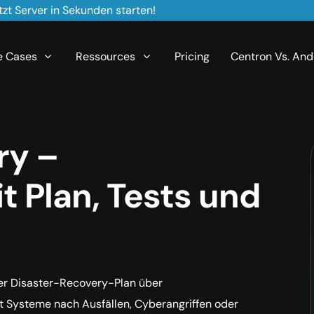
zt Server in Sekunden starten!
e Cases
Ressources
Pricing
Centron Vs. And
ry –
t Plan, Tests und
er Disaster-Recovery-Plan über
llt Systeme nach Ausfällen, Cyberangriffen oder