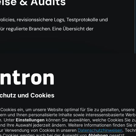
ise & Audits
licies, revisionssichere Logs, Testprotokolle und
ür regulierte Branchen. Eine Übersicht der
änzt, ersetzt aber
r Recovery. Wir verzahnen beides: HA für laufende
rt- oder Datenkompromittierung. Mehr zu