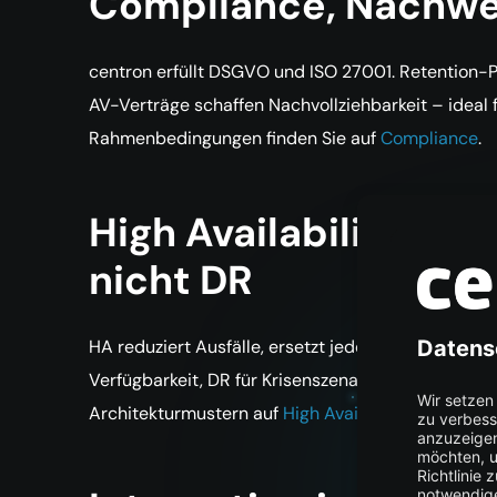
Compliance, Nachwe
centron erfüllt DSGVO und ISO 27001. Retention-Po
AV-Verträge schaffen Nachvollziehbarkeit – ideal f
Rahmenbedingungen finden Sie auf
Compliance
.
High Availability erg
nicht DR
HA reduziert Ausfälle, ersetzt jedoch kein Disaste
Verfügbarkeit, DR für Krisenszenarien mit Stando
Architekturmustern auf
High Availability
.