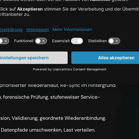
b & Pipelines
t-Validierung, regelmäßige Testfenster: DR ist in
loads sichern wir konsistent (inkl. States), für
 priorisierter Wiederanlauf, Re-Sync im Hintergrund.
 forensische Prüfung, stufenweiser Service-
sion, Validierung, geordnete Wiederanbindung.
, Datenpfade umschwenken, Last verteilen.