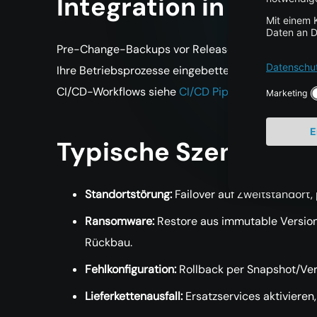
Integration in Betrie
Pre-Change-Backups vor Releases, Post-Deploymen
Ihre Betriebsprozesse eingebettet. Kubernetes-Work
CI/CD-Workflows siehe
CI/CD Pipelines
.
Typische Szenarien
Standortstörung:
Failover auf Zweitstandort,
Ransomware:
Restore aus immutable Version,
Rückbau.
Fehlkonfiguration:
Rollback per Snapshot/Ver
Lieferkettenausfall:
Ersatzservices aktivieren